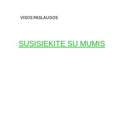
VISOS PASLAUGOS
SUSISIEKITE SU MUMIS
EL.PAŠTAS
info@elkonstra.lt
TELEFONAS
+3706 81 88744