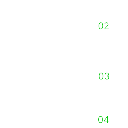
patirtį, kuria norime pasidalinti su 
jumis!
02
KOKYBĖ
Naudojame aukštos kokybės žaliavas, 
darbus atliekame kruopščiai laikantis 
visų techninių reikalavimų!
DARBŲ ATLIKIMO 
03
TERMINAI
Darbus atliekame pagal sutartus 
terminus bei stengiames juos aplenkti!
04
GARANTIJA