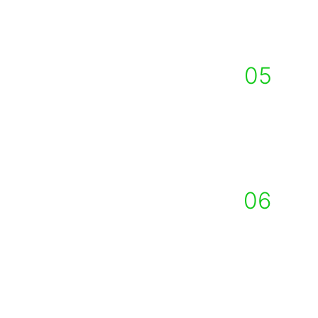
Mūsų atliktiems darbams yra 
suteikiama garantija!
05
INDIVIDUALŪS
PROJEKTAI
Išgryniname bei realizuojame jūsų 
individualius projektus!
06
PASLAUGŲ
KOMPLEKSAS
Galimybė darbus atlikti nuo 
projektavimo darbų iki montavimo. 
Viskas vienoje vietoje!