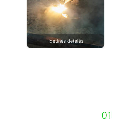
Idėtinės detalės
KODĖL VERTA PASIRINKTI 
MUS?
01
DARBO PATIRTIS
Esame sukaupę ilgametę darbo 