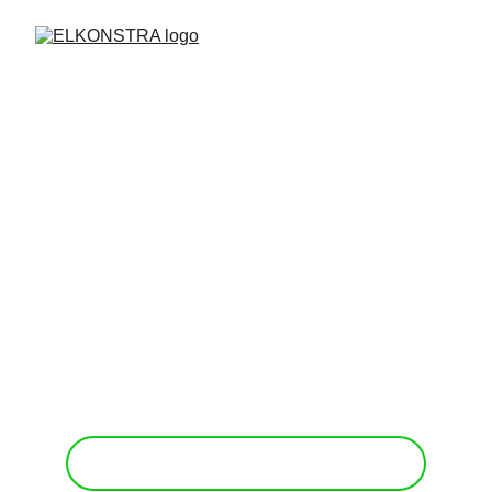
PRECIZINIAI 
METALO 
SPRENDIMAI 
JUMS
Nestandartinių metalo gaminių
projektavimas, gamyba, montavimas
visoje Lietuvoje
GAUTI PASIŪLYMĄ